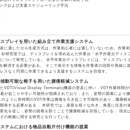
ングおよび支援スケジューリング手法
．
ィスプレイを用いた組み立て作業支援システム
産に適したセル生産方式は、作業初心者には適していないため、作業初
 杉研究室では、ディスプレイを埋め込んだ作業台「水平作業台ディス
について研究している。 水平作業台ディスプレイには、ディスプレイ
"を解消する必要がある。 そこで表示する情報を作業者の頭部や視線に
レスなく円滑に作業できるよう支援するシステムを目指す。
を傾動可能な椅子を用いた腰痛軽減システム
DT(Visual Display Terminals)機器の普及に伴い，VDT作業時
固着が起こりやすい可能性が指摘されており，また，姿勢の固着により
このように長時間のVDT作業は腰痛を引き起こす可能性があり，腰痛軽
開発する必要がある． 本研究では，座面を様々な向き，角度に任意の
変化を促し，姿勢の固着を防ぐことで腰痛軽減を目指している． 現在
その根拠に関する研究とを行っている．
システムにおける物品自動片付け機能の提案