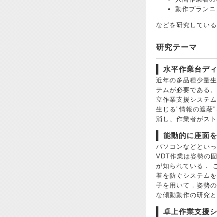
動作プランニ
などを研究している
研究テーマ
水平作業台デ
近年の多品種少量生
テムが必要である。
立作業支援システム
生じる"情報の遮蔽
消し、作業者がスト
能動的に座面
パソコンなどといったV
VDT作業は姿勢の
が知られている． 
着を防ぐシステムを
子を用いて，姿勢の
な傾動動作の研究と
卓上作業支援