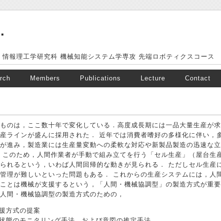
.
 情報理工学研究科 機械知能システム学専攻 先端ロボティクスコース
rch
Members
Publications
Lecture
Contact
ものは，ここ数十年で変化している．高度成長期には一品大量生産が求
産ラインが盛んに採用された． 近年では消費者嗜好の多様化に伴い，
が進み，製造業には生産量変動への柔軟な対応や新製品製造の迅速な立
 このため，人間作業者が手動で組み立てを行う「セル生産」（屋台生
られるという，いわば人間回帰的な動きが見られる． ただしセル生産
管理が難しいといった問題もある． これからの生産システムには，人
ことは機械が支援するという，「人間・機械協調型」の製造方式が重要
人間・機械協調型の製造方式のための，
援方式の提案
状態のモニタリング手法，および意図の推定手法