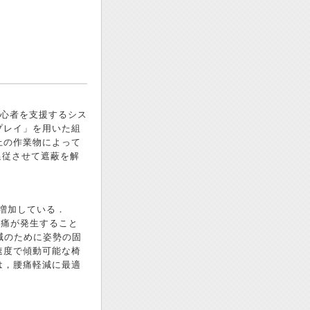
心者を支援するシス
プレイ」を用いた組
上の作業物によって
追従させて遮蔽を解
間が増加している．
腰痛が発生すること
減のために姿勢の固
速度で傾動可能な椅
は，腰痛軽減に最適