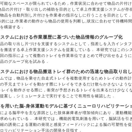
可能なスペースが限られているため，作業状況に合わせて物品の片付け
物品の片付け・取り出しの補助を目的として卓上作業支援システムが存在
物品を自動判別し片付けを作業者の指示なしに行うことを目的として，
体的には,作業者の動作から物品の使用を判断し,状況に合わせて待機時
を構築する．
システムにおける作業履歴に基づいた物品情報のグループ化
品の取り出し片づけを支援するシステムとして，指差しを入力インタフ
を搬送する卓上作業支援システムを提案している． 本研究ではこのシ
回の指示によって複数のトレイを作業単位でまとめて呼び出せるように
品のグループ化を試みる．
システムにおける物品搬送トレイ群のための迅速な物品取り出
ムでは，物品を乗せた自走式トレイを複数使用するためトレイの動作計
の手元までトレイを動かす際にトレイをできるだけ散らかさないような
トレイを動作させる際に，衝突が予想されるトレイを出来るだけ少なく
提案し，シミュレータ上で実行することで有用性を確認した．
を用いた脳-身体運動モデルに基づくニューロリハビリテーシ
による脳卒中を主な原因とした肢体麻痺者が増加傾向にあり，運動機能
求められている． 本研究では，機能的電気刺激を用いて，脳賦活を引
縮の誘発による運動の発現と感覚フィードバックによる脳の可塑性を促
ロリハビリテーション手法の開発を目指す．