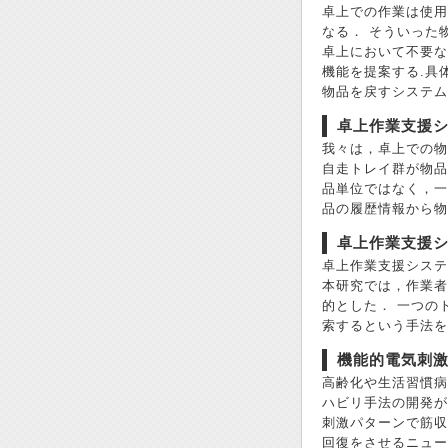
卓上での作業は使用
なる． そういった
卓上において不要な
機能を提案する.具
物品を戻すシステム
卓上作業支援
我々は，卓上での物
自走トレイ群が物品
品単位ではなく，一
品の履歴情報から物
卓上作業支援
卓上作業支援システ
本研究では，作業者
的とした． 一つの
索するという手法を
機能的電気刺激
高齢化や生活習慣病
ハビリ手法の開発が
刺激パターンで筋収
回復をさせるニュー